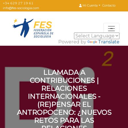
+34 629 27 19 61
Contacto
Mi Cuenta
info@fes-sociologia.com
Powered by
Translate
LLAMADA A
CONTRIBUCIONES |
RELACIONES
INTERNACIONALES -
(RE)PENSAR EL
ANTROPOCENO: ¿NUEVOS
RETOS PARA LAS